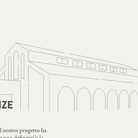
NZE
l nostro progetto ha
non definitivi): la