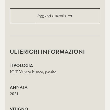
-
demi-
Aggiungi al carrello
bouteille
0,375
l.
quantità
ULTERIORI INFORMAZIONI
TIPOLOGIA
IGT Veneto bianco, passito
ANNATA
2021
VITIGNO