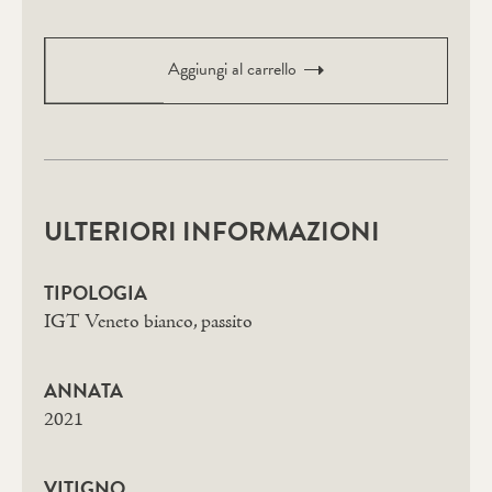
-
demi-
Aggiungi al carrello
bouteille
0,375
l.
quantità
ULTERIORI INFORMAZIONI
TIPOLOGIA
IGT Veneto bianco, passito
ANNATA
2021
VITIGNO