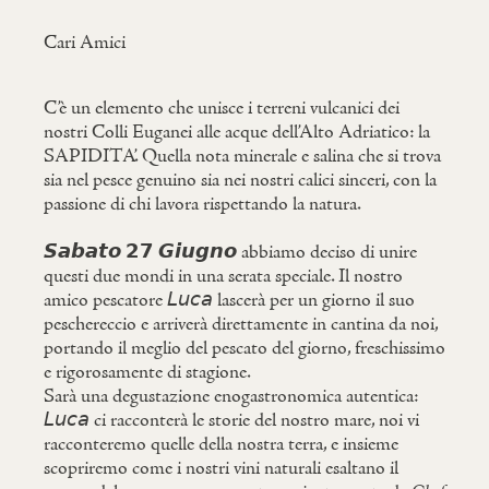
Cari Amici
C’è un elemento che unisce i terreni vulcanici dei
nostri Colli Euganei alle acque dell’Alto Adriatico: la
SAPIDITA’. Quella nota minerale e salina che si trova
sia nel pesce genuino sia nei nostri calici sinceri, con la
passione di chi lavora rispettando la natura.
𝙎𝙖𝙗𝙖𝙩𝙤 𝟮𝟳 𝙂𝙞𝙪𝙜𝙣𝙤 abbiamo deciso di unire
questi due mondi in una serata speciale. Il nostro
amico pescatore 𝘓𝘶𝘤𝘢 lascerà per un giorno il suo
peschereccio e arriverà direttamente in cantina da noi,
portando il meglio del pescato del giorno, freschissimo
e rigorosamente di stagione.
Sarà una degustazione enogastronomica autentica:
𝘓𝘶𝘤𝘢 ci racconterà le storie del nostro mare, noi vi
racconteremo quelle della nostra terra, e insieme
scopriremo come i nostri vini naturali esaltano il