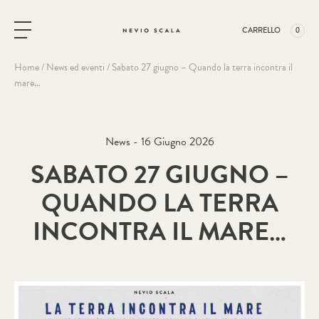
Vai al contenuto
CARRELLO
0
Home
/
News ed eventi
/
Sabato 27 giugno – Quando la terra incontra il
mare…
News - 16 Giugno 2026
SABATO 27 GIUGNO –
QUANDO LA TERRA
INCONTRA IL MARE…