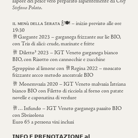
sapore del pesce vero preparato sapientemente da
Chef
Stefano Polato
.
ɪʟ ᴍᴇɴù ᴅᴇʟʟᴀ ꜱᴇʀᴀᴛᴀ 🍾🍽 – inizio previsto alle ore
19:30
🥂Gargante 2023 – garganega frizzante sur lie BIO,
con Tris di alici: crude, marinate e fritte
🥂 Diletto³ 2023 – IGT Veneto garganega bianco
BIO, con Risotto con cannocchie e zucchine
Sgroppino al limone con 🥂Regina 2022 – moscato
frizzante secco metodo ancestrale BIO
🥂 Monemvasìa 2020 – IGT Veneto malvasia Istriana
bianco BIO con Filetto di ricciola al forno con patate
novelle e caponatina di verdure
🥂… Infundo – IGT Veneto garganega passito BIO
con Sbrisolona
Euro 65 a persona vini inclusi
𝗜𝗡𝗙𝗢 𝗘 𝗣𝗥𝗘𝗡𝗢𝗧𝗔𝗭𝗜𝗢𝗡𝗘 𝗮𝗹