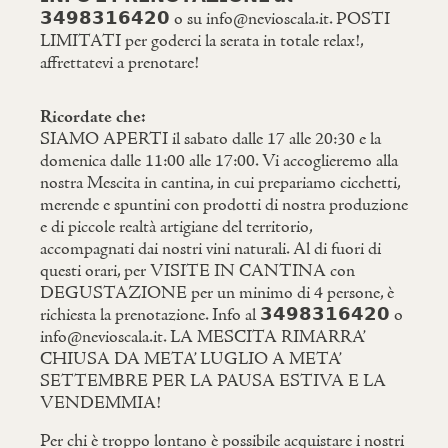
𝟯𝟰𝟵𝟴𝟯𝟭𝟲𝟰𝟮𝟬 o su info@nevioscala.it. POSTI
LIMITATI per goderci la serata in totale relax!,
affrettatevi a prenotare!
Ricordate che:
SIAMO APERTI il sabato dalle 17 alle 20:30 e la
domenica dalle 11:00 alle 17:00. Vi accoglieremo alla
nostra Mescita in cantina, in cui prepariamo cicchetti,
merende e spuntini con prodotti di nostra produzione
e di piccole realtà artigiane del territorio,
accompagnati dai nostri vini naturali. Al di fuori di
questi orari, per VISITE IN CANTINA con
DEGUSTAZIONE per un minimo di 4 persone, è
richiesta la prenotazione. Info al 𝟯𝟰𝟵𝟴𝟯𝟭𝟲𝟰𝟮𝟬 o
info@nevioscala.it. LA MESCITA RIMARRA’
CHIUSA DA META’ LUGLIO A META’
SETTEMBRE PER LA PAUSA ESTIVA E LA
VENDEMMIA!
Per chi è troppo lontano è possibile acquistare i nostri