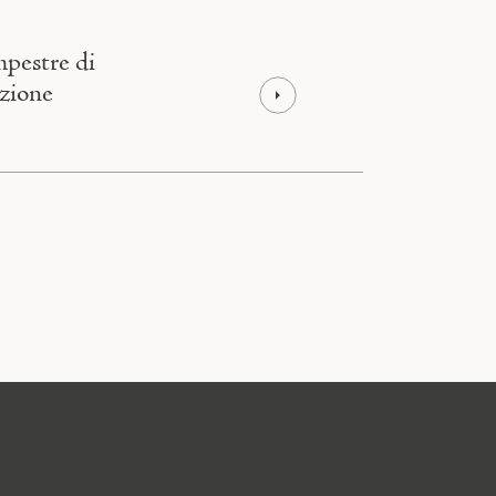
estre di
azione